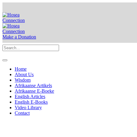
Make a Donation
Home
About Us
Wisdom
Afrikaanse Artikels
Afrikaanse E-Boeke
English Articles
English E-Books
Video Library
Contact