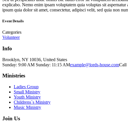
explicabo. Nemo enim ipsam voluptatem quia voluptas sit aspernatur a
ipsum quia dolor sit amet, consectetur, adipisci velit, sed quia non
Event Details
Categories
Volunteer
Info
Brooklyn, NY 10036, United States
Sunday: 9:00 AM Sunday: 11:15 AM
example@lords-house.com
Call
Ministries
Ladies Group
Small Ministry
Youth Ministry
Childrens`s Ministry
Music Ministry
Join Us