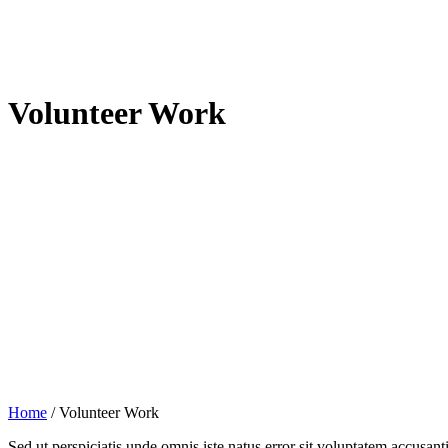
Volunteer Work
Home
/
Volunteer Work
Sed ut perspiciatis unde omnis iste natus error sit voluptatem accusan