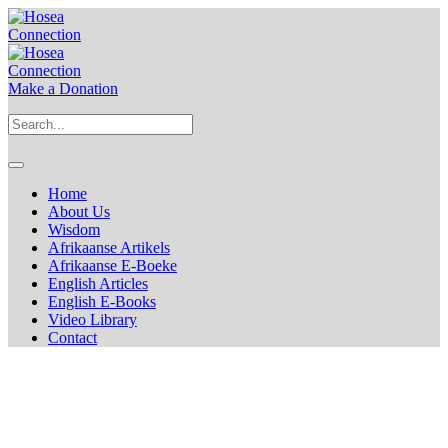
Make a Donation
Home
About Us
Wisdom
Afrikaanse Artikels
Afrikaanse E-Boeke
English Articles
English E-Books
Video Library
Contact